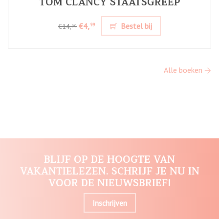
TOM CLANCY STAATSGREEP
€4,
Bestel bij
99
€14,
99
Alle boeken
BLIJF OP DE HOOGTE VAN
VAKANTIELEZEN. SCHRIJF JE NU IN
VOOR DE NIEUWSBRIEF!
Inschrijven