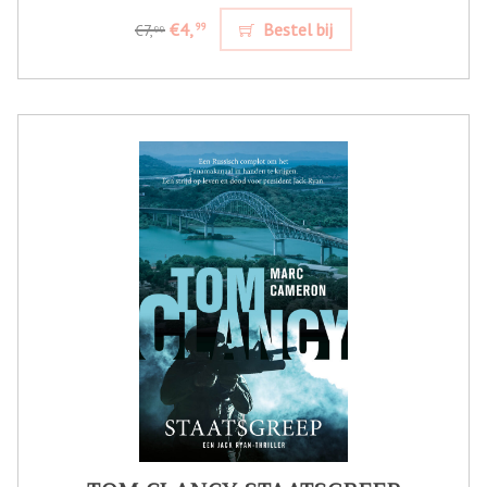
€4,
Bestel bij
99
€7,
99