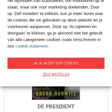
VAKANTIELEZEN
het bijhouden van statistieken, om voorkeuren op te
slaan, maar ook voor marketing doeleinden. Door
op ‘Zelf instellen’ te klikken, kun je meer lezen over
de cookies die we gebruiken op deze website en je
voorkeuren aanpassen. Door op ‘Accepteren en
doorgaan’ te klikken, ga je akkoord met het gebruik
van alle categorieën cookies zoals omschreven in
ons
cookie statement
.
JA, IK ACCEPTEER COOKIES
ZELF INSTELLEN
DE PRESIDENT