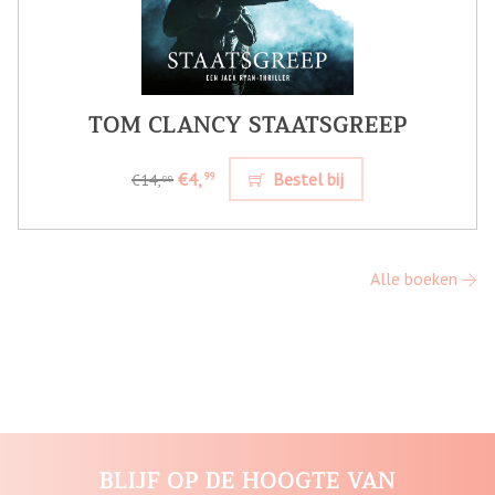
TOM CLANCY STAATSGREEP
€4,
Bestel bij
99
€14,
99
Alle boeken
BLIJF OP DE HOOGTE VAN