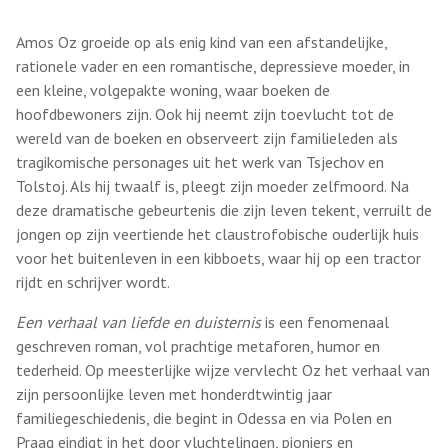
Amos Oz groeide op als enig kind van een afstandelijke,
rationele vader en een romantische, depressieve moeder, in
een kleine, volgepakte woning, waar boeken de
hoofdbewoners zijn. Ook hij neemt zijn toevlucht tot de
wereld van de boeken en observeert zijn familieleden als
tragikomische personages uit het werk van Tsjechov en
Tolstoj. Als hij twaalf is, pleegt zijn moeder zelfmoord. Na
deze dramatische gebeurtenis die zijn leven tekent, verruilt de
jongen op zijn veertiende het claustrofobische ouderlijk huis
voor het buitenleven in een kibboets, waar hij op een tractor
rijdt en schrijver wordt.
Een verhaal van liefde en duisternis
is een fenomenaal
geschreven roman, vol prachtige metaforen, humor en
tederheid. Op meesterlijke wijze vervlecht Oz het verhaal van
zijn persoonlijke leven met honderdtwintig jaar
familiegeschiedenis, die begint in Odessa en via Polen en
Praag eindigt in het door vluchtelingen, pioniers en