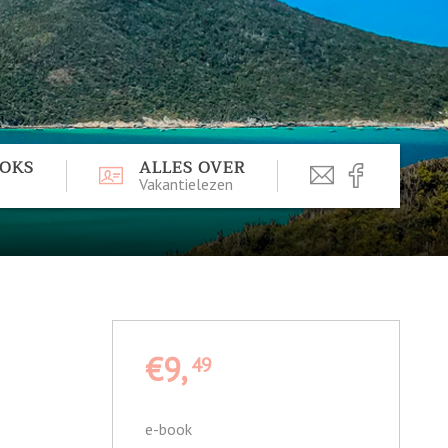
OOKS
ALLES OVER
Vakantielezen
€9,
49
e-book