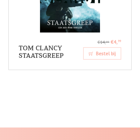
€4,
99
€14,
99
TOM CLANCY
STAATSGREEP
Bestel bij