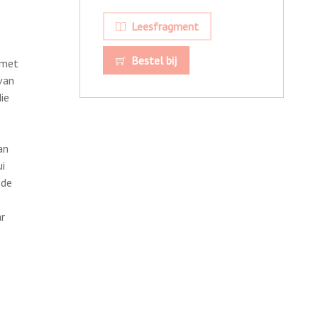
Leesfragment
Bestel bij
 met
van
ie
an
ui
 de
r