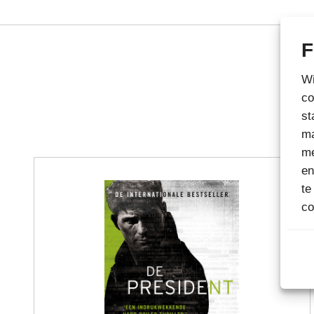
F
Wi
co
st
ma
me
en
te
co