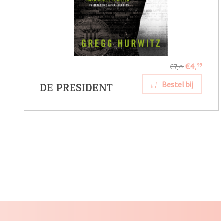
€4,
99
€7,
99
DE PRESIDENT
Bestel bij