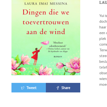
LAU
Yui 
doch
haar
een 
plek
comm
Terw
stee
besl
tele
obse
wien
moe
Tweet
Share