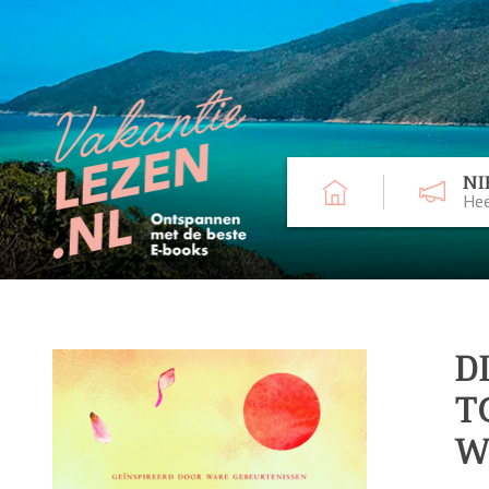
NI
Hee
D
T
W