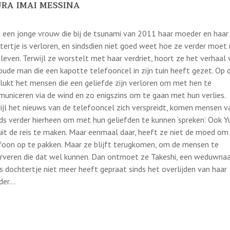
RA IMAI MESSINA
is een jonge vrouw die bij de tsunami van 2011 haar moeder en haar
tertje is verloren, en sindsdien niet goed weet hoe ze verder moet
 leven. Terwijl ze worstelt met haar verdriet, hoort ze het verhaal 
oude man die een kapotte telefooncel in zijn tuin heeft gezet. Op d
 lukt het mensen die een geliefde zijn verloren om met hen te
uniceren via de wind en zo enigszins om te gaan met hun verlies.
ijl het nieuws van de telefooncel zich verspreidt, komen mensen v
ds verder hierheen om met hun geliefden te kunnen ‘spreken’. Ook Y
uit de reis te maken. Maar eenmaal daar, heeft ze niet de moed om
foon op te pakken. Maar ze blijft terugkomen, om de mensen te
rveren die dat wel kunnen. Dan ontmoet ze Takeshi, een weduwnaa
s dochtertje niet meer heeft gepraat sinds het overlijden van haar
der…