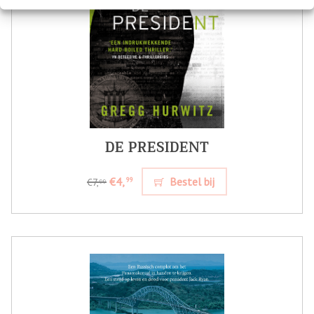
DE PRESIDENT
€4,
Bestel bij
99
€7,
99