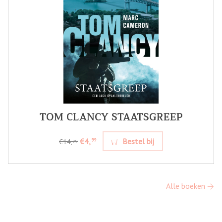
TOM CLANCY STAATSGREEP
€4,
Bestel bij
99
€14,
99
Alle boeken