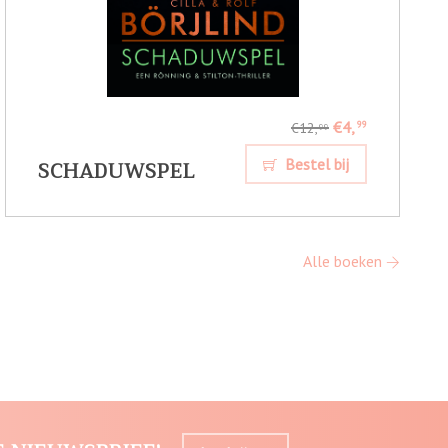
€4,
99
€12,
99
SCHADUWSPEL
Bestel bij
Alle boeken