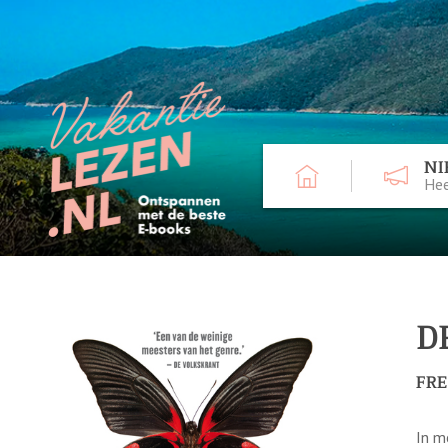
NI
Hee
D
FRE
In m