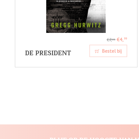
€4,
99
€7,
99
DE PRESIDENT
Bestel bij