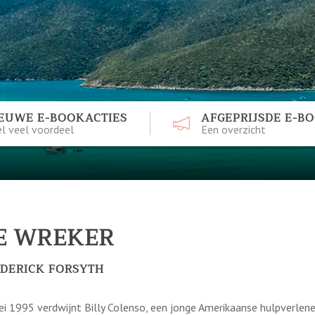
EUWE E-BOOKACTIES
AFGEPRIJSDE E-B
l veel voordeel
Een overzicht
E WREKER
DERICK FORSYTH
ei 1995 verdwijnt Billy Colenso, een jonge Amerikaanse hulpverlene