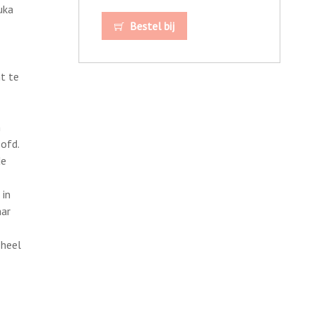
uka
Bestel bij
t te
n
ofd.
de
 in
aar
 heel