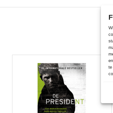
F
Wi
co
st
ma
me
en
te
co