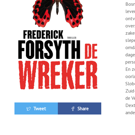
Bosn
leve
ontv
over
zake
slep
omda
dage
pers
En z
oorl
Slob
Zuid
de V
Dext
Tweet
Share
ande