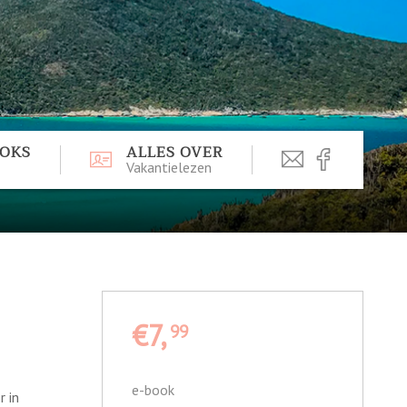
OOKS
ALLES OVER
Vakantielezen
€7,
99
e-book
r in