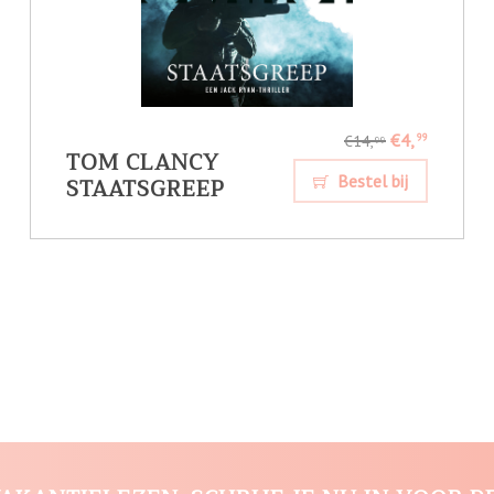
€4,
99
€14,
99
TOM CLANCY
STAATSGREEP
Bestel bij