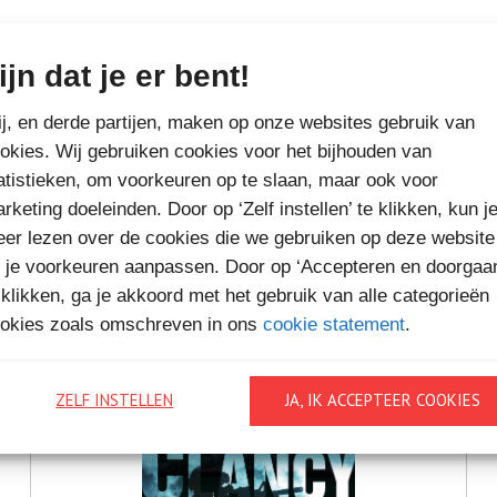
ijn dat je er bent!
MEER BOEKEN VAN
j, en derde partijen, maken op onze websites gebruik van
VAKANTIELEZEN
okies. Wij gebruiken cookies voor het bijhouden van
atistieken, om voorkeuren op te slaan, maar ook voor
rketing doeleinden. Door op ‘Zelf instellen’ te klikken, kun j
er lezen over de cookies die we gebruiken op deze website
 je voorkeuren aanpassen. Door op ‘Accepteren en doorgaa
 klikken, ga je akkoord met het gebruik van alle categorieën
okies zoals omschreven in ons
cookie statement
.
ZELF INSTELLEN
JA, IK ACCEPTEER COOKIES