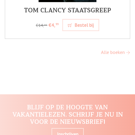
TOM CLANCY STAATSGREEP
€4,
Bestel bij
99
€14,
99
Alle boeken
BLIJF OP DE HOOGTE VAN
VAKANTIELEZEN. SCHRIJF JE NU IN
VOOR DE NIEUWSBRIEF!
Inschrijven