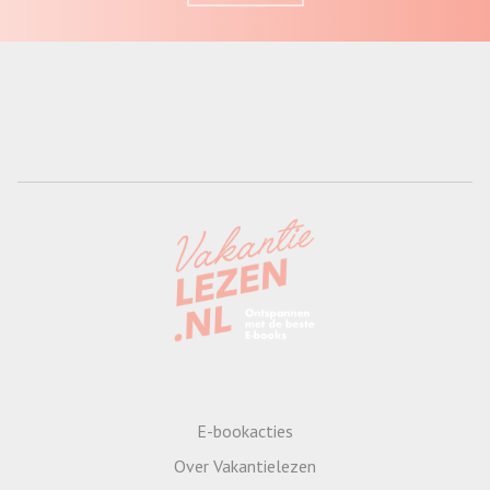
E-bookacties
Over Vakantielezen