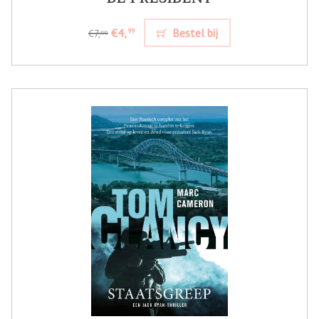
€4,
Bestel bij
99
€7,
99