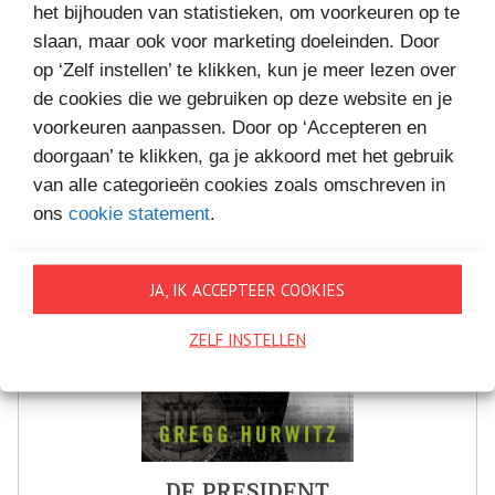
VAKANTIELEZEN
het bijhouden van statistieken, om voorkeuren op te
slaan, maar ook voor marketing doeleinden. Door
op ‘Zelf instellen’ te klikken, kun je meer lezen over
de cookies die we gebruiken op deze website en je
voorkeuren aanpassen. Door op ‘Accepteren en
doorgaan’ te klikken, ga je akkoord met het gebruik
van alle categorieën cookies zoals omschreven in
ons
cookie statement
.
JA, IK ACCEPTEER COOKIES
ZELF INSTELLEN
DE PRESIDENT