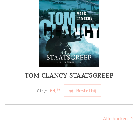
TOM CLANCY STAATSGREEP
€4,
Bestel bij
99
€14,
99
Alle boeken