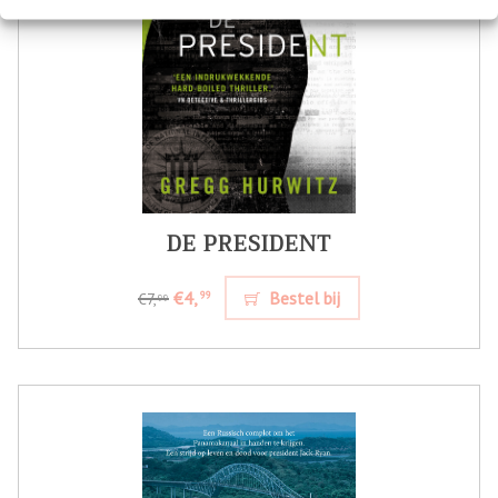
DE PRESIDENT
€4,
Bestel bij
99
€7,
99