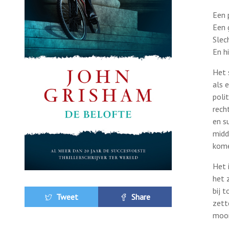
Een 
Een 
Slec
En hi
Het 
als e
poli
rech
en s
midd
kome
Het 
het 
bij 
Tweet
Share
zett
moor