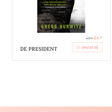
€4,
99
€7,
99
DE PRESIDENT
Bestel bij