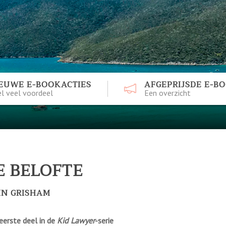
EUWE E-BOOKACTIES
AFGEPRIJSDE E-B
l veel voordeel
Een overzicht
E BELOFTE
HN GRISHAM
eerste deel in de
Kid Lawyer
-serie