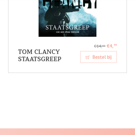
€4,
99
€14,
99
TOM CLANCY
STAATSGREEP
Bestel bij