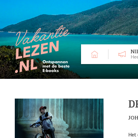
NI
Hee
D
JO
Het 