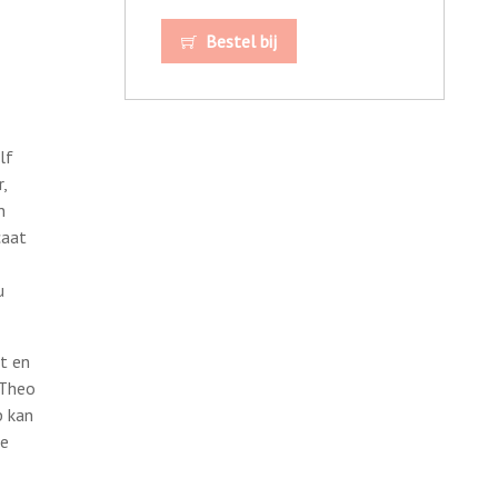
Bestel bij
lf
,
n
caat
u
t en
 Theo
p kan
ge