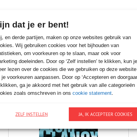
ijn dat je er bent!
MEER BOEKEN VAN
j, en derde partijen, maken op onze websites gebruik van
okies. Wij gebruiken cookies voor het bijhouden van
VAKANTIELEZEN
atistieken, om voorkeuren op te slaan, maar ook voor
rketing doeleinden. Door op ‘Zelf instellen’ te klikken, kun j
er lezen over de cookies die we gebruiken op deze website
 je voorkeuren aanpassen. Door op ‘Accepteren en doorgaa
 klikken, ga je akkoord met het gebruik van alle categorieën
okies zoals omschreven in ons
cookie statement
.
ZELF INSTELLEN
JA, IK ACCEPTEER COOKIES