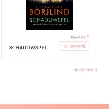
€4,
99
€12,
99
SCHADUWSPEL
Bestel bij
Alle boeken