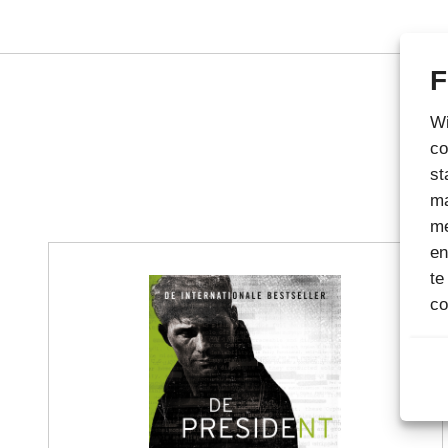
F
Wi
co
st
ma
me
en
te
co