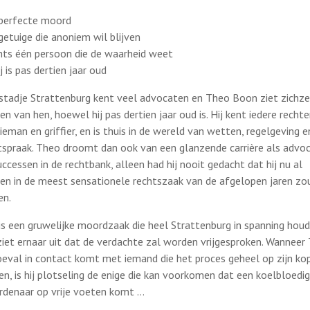
perfecte moord
getuige die anoniem wil blijven
hts één persoon die de waarheid weet
j is pas dertien jaar oud
stadje Strattenburg kent veel advocaten en Theo Boon ziet zichze
en van hen, hoewel hij pas dertien jaar oud is. Hij kent iedere rechter
tieman en griffier, en is thuis in de wereld van wetten, regelgeving e
tspraak. Theo droomt dan ook van een glanzende carrière als advo
uccessen in de rechtbank, alleen had hij nooit gedacht dat hij nu al
en in de meest sensationele rechtszaak van de afgelopen jaren zo
n.
is een gruwelijke moordzaak die heel Strattenburg in spanning houd
ziet ernaar uit dat de verdachte zal worden vrijgesproken. Wanneer
toeval in contact komt met iemand die het proces geheel op zijn ko
en, is hij plotseling de enige die kan voorkomen dat een koelbloedi
denaar op vrije voeten komt …