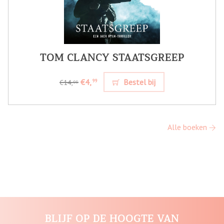
TOM CLANCY STAATSGREEP
€4,
Bestel bij
99
€14,
99
Alle boeken
BLIJF OP DE HOOGTE VAN