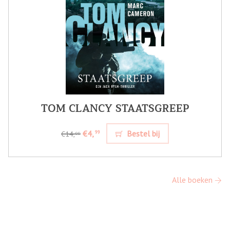
TOM CLANCY STAATSGREEP
€4,
Bestel bij
99
€14,
99
Alle boeken