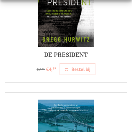
DE PRESIDENT
€4,
Bestel bij
99
€7,
99