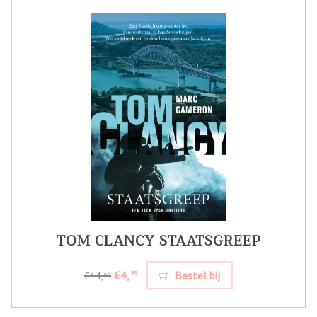
TOM CLANCY STAATSGREEP
€4,
Bestel bij
99
€14,
99