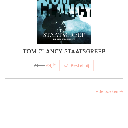
TOM CLANCY STAATSGREEP
€4,
Bestel bij
99
€14,
99
Alle boeken