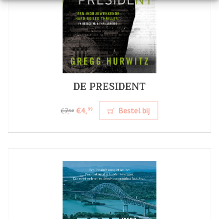
DE PRESIDENT
€4,
Bestel bij
99
€7,
99