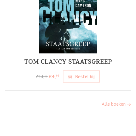
TOM CLANCY STAATSGREEP
€4,
Bestel bij
99
€14,
99
Alle boeken