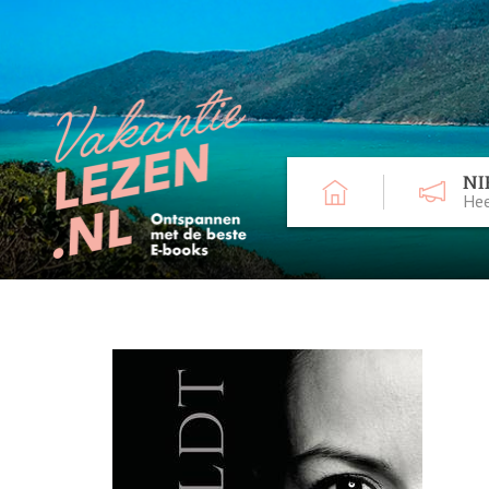
NI
Hee