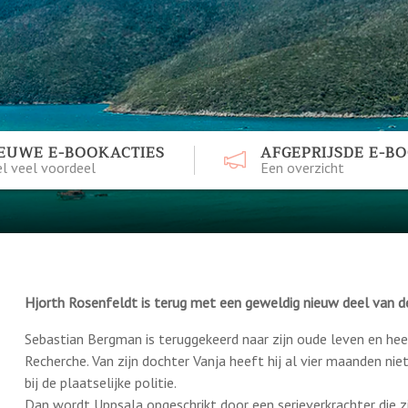
EUWE E-BOOKACTIES
AFGEPRIJSDE E-B
l veel voordeel
Een overzicht
Hjorth Rosenfeldt is terug met een geweldig nieuw deel van d
Sebastian Bergman is teruggekeerd naar zijn oude leven en he
Recherche. Van zijn dochter Vanja heeft hij al vier maanden ni
bij de plaatselijke politie.
Dan wordt Uppsala opgeschrikt door een serieverkrachter die z