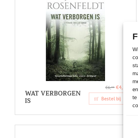
F
Wi
co
st
ma
me
€4,
99
€6,
99
en
WAT VERBORGEN
te
IS
Bestel bij
co