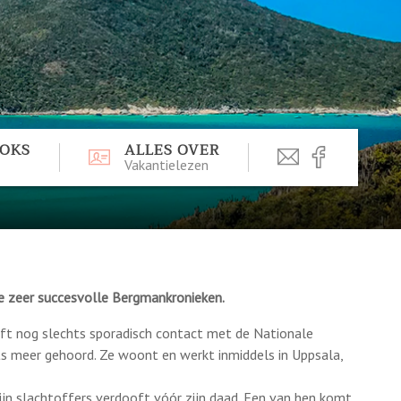
OOKS
ALLES OVER
Vakantielezen
e zeer succesvolle Bergmankronieken.
eft nog slechts sporadisch contact met de Nationale
ets meer gehoord. Ze woont en werkt inmiddels in Uppsala,
ijn slachtoffers verdooft vóór zijn daad. Een van hen komt