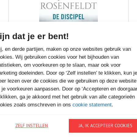
ijn dat je er bent!
j, en derde partijen, maken op onze websites gebruik van
okies. Wij gebruiken cookies voor het bijhouden van
atistieken, om voorkeuren op te slaan, maar ook voor
rketing doeleinden. Door op ‘Zelf instellen’ te klikken, kun j
er lezen over de cookies die we gebruiken op deze website
€6,
99
 je voorkeuren aanpassen. Door op ‘Accepteren en doorgaa
 klikken, ga je akkoord met het gebruik van alle categorieën
DE DISCIPEL
Bestel bij
okies zoals omschreven in ons
cookie statement
.
ZELF INSTELLEN
JA, IK ACCEPTEER COOKIES