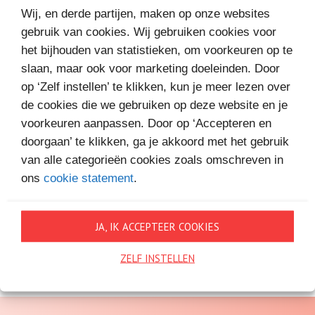
Wij, en derde partijen, maken op onze websites
gebruik van cookies. Wij gebruiken cookies voor
het bijhouden van statistieken, om voorkeuren op te
slaan, maar ook voor marketing doeleinden. Door
op ‘Zelf instellen’ te klikken, kun je meer lezen over
de cookies die we gebruiken op deze website en je
voorkeuren aanpassen. Door op ‘Accepteren en
doorgaan’ te klikken, ga je akkoord met het gebruik
1 augustus
GREGG HURWITZ VOOR € 4,99
van alle categorieën cookies zoals omschreven in
ons
cookie statement
.
JA, IK ACCEPTEER COOKIES
Alle nieuwsberichten
ZELF INSTELLEN