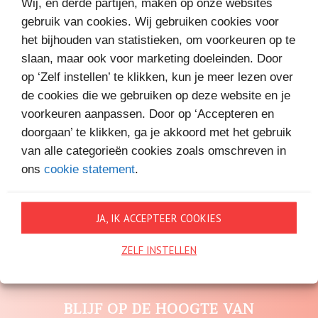
Wij, en derde partijen, maken op onze websites
gebruik van cookies. Wij gebruiken cookies voor
het bijhouden van statistieken, om voorkeuren op te
slaan, maar ook voor marketing doeleinden. Door
op ‘Zelf instellen’ te klikken, kun je meer lezen over
de cookies die we gebruiken op deze website en je
voorkeuren aanpassen. Door op ‘Accepteren en
1 augustus
doorgaan’ te klikken, ga je akkoord met het gebruik
MACHTELD VAN ZALINGEN VOOR
3,99
van alle categorieën cookies zoals omschreven in
ons
cookie statement
.
JA, IK ACCEPTEER COOKIES
Alle nieuwsberichten
ZELF INSTELLEN
BLIJF OP DE HOOGTE VAN